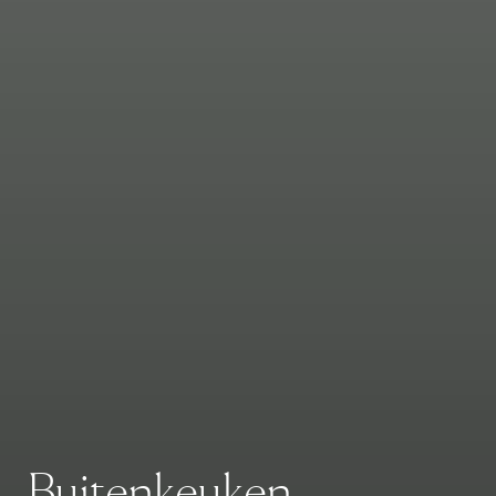
B
u
i
t
e
n
k
e
u
k
e
n