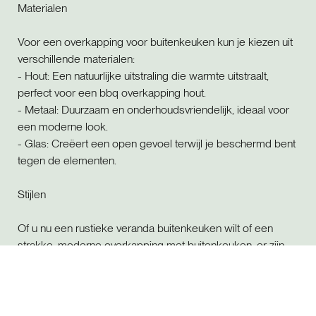
Materialen
Voor een overkapping voor buitenkeuken kun je kiezen uit
verschillende materialen:
- Hout: Een natuurlijke uitstraling die warmte uitstraalt,
perfect voor een bbq overkapping hout.
- Metaal: Duurzaam en onderhoudsvriendelijk, ideaal voor
een moderne look.
- Glas: Creëert een open gevoel terwijl je beschermd bent
tegen de elementen.
Stijlen
Of u nu een rustieke veranda buitenkeuken wilt of een
strakke, moderne overkapping met buitenkeuken, er zijn
talloze stijlen om uit te kiezen. Een veranda met
buitenkeuken kan een gezellige, landelijke uitstraling
hebben, terwijl een minimalistische overkapping voor
barbecue een eigentijdse touch aan uw tuin geeft.