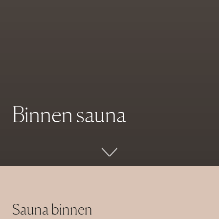
B
i
n
n
e
n
s
a
u
n
a
Sauna binnen