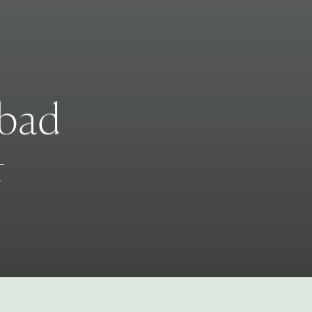
b
a
d
t