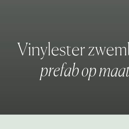
V
i
n
y
l
e
s
t
e
r
z
w
e
m
p
r
e
f
a
b
o
p
m
a
a