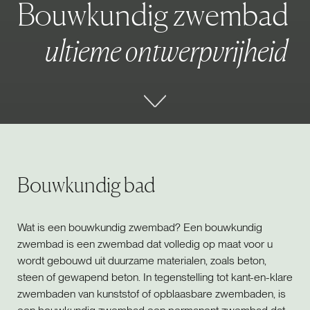
B
o
u
w
k
u
n
d
i
g
z
w
e
m
b
a
d
u
l
t
i
e
m
e
o
n
t
w
e
r
p
v
r
i
j
h
e
i
d
Bouwkundig bad
Wat is een bouwkundig zwembad? Een bouwkundig
zwembad is een zwembad dat volledig op maat voor u
wordt gebouwd uit duurzame materialen, zoals beton,
steen of gewapend beton. In tegenstelling tot kant-en-klare
zwembaden van kunststof of opblaasbare zwembaden, is