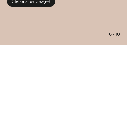
Stel ons uw vraag
6
/
10
Een gesprek met onze
adviseur?
Laat hier uw gegevens achter en wij nemen z.s.m. contact
met u op.
Voornaam *