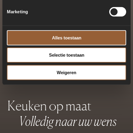
Marketing
Alles toestaan
Selectie toestaan
Weigeren
K
e
u
k
e
n
o
p
m
a
a
t
V
o
l
l
e
d
i
g
n
a
a
r
u
w
w
e
n
s