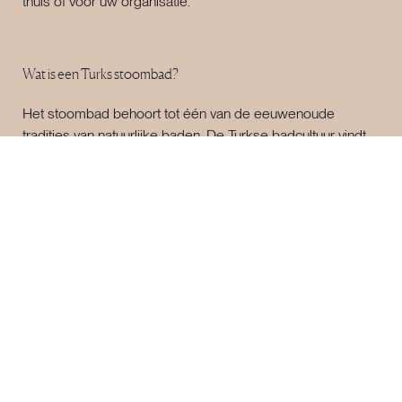
thuis of voor uw organisatie.
Wat is een Turks stoombad?
Het stoombad behoort tot één van de eeuwenoude
tradities van natuurlijke baden. De Turkse badcultuur vindt
zijn oorsprong in badhuizen van zo’n 800 jaar geleden.
Hammam, in het Nederlands met een dubbele m, is
Arabisch voor verwarmen. Maar de Turkse badhuizen
deden nog veel meer. Een Turks badhuis was, en is, vooral
een ontmoetingsplaats waar lichaam en geest één
worden. Daar waar de Scandinaviërs de Finse sauna
hebben, hebben de Arabieren een hammam. De hammam
is een oord om in stilte te genieten en alle zintuigen te laten
werken. Ook thuis kan door het laten plaatsen van een
Turks stoombad, een toevluchtsoord worden gecreëerd
waar u dankzij de warmte en stoom en rust, heerlijk kunt
ontspannen.