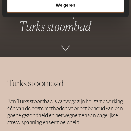
Weigeren
H
a
m
m
a
m
k
o
p
e
n
T
u
r
k
s
s
t
o
o
m
b
a
d
Turks stoombad
Een Turks stoombad is vanwege zijn heilzame werking
één van de beste methoden voor het behoud van een
goede gezondheid en het wegnemen van dagelijkse
stress, spanning en vermoeidheid.