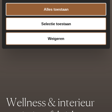
Alles toestaan
Selectie toestaan
Weigeren
W
e
l
l
n
e
s
s
&
i
n
t
e
r
i
e
u
r