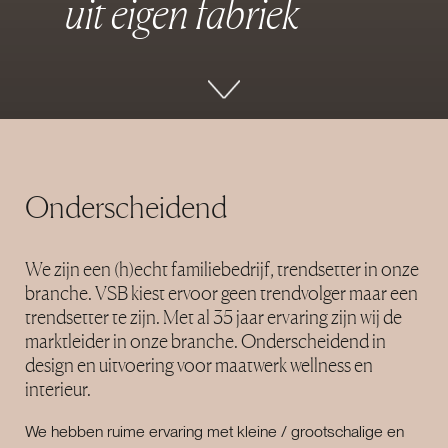
u
i
t
e
i
g
e
n
f
a
b
r
i
e
k
Onderscheidend
We zijn een (h)echt familiebedrijf, trendsetter in onze
branche. VSB kiest ervoor geen trendvolger maar een
trendsetter te zijn. Met al 35 jaar ervaring zijn wij de
marktleider in onze branche. Onderscheidend in
design en uitvoering voor maatwerk wellness en
interieur.
We hebben ruime ervaring met kleine / grootschalige en