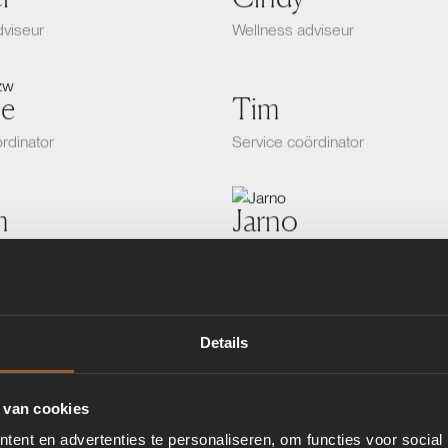
dviseur
Wellness adviseur
ne
Tim
rdinator
Service coördinator
m
Jarno
reider
Werkvoorbereider
Bente
Details
reider
3D Tekenaar
 van cookies
Tjeerd
ent en advertenties te personaliseren, om functies voor social