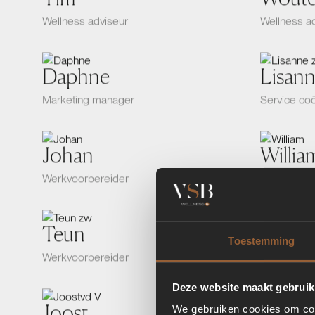
Wellness adviseur
Wellness a
Daphne
Lisan
Marketing manager
Service coö
Johan
Willia
Werkvoorbereider
Werkvoorbe
Teun
Britt
Toestemming
Werkvoorbereider
Werkvoorbe
Deze website maakt gebruik
Joost
Ben
We gebruiken cookies om cont