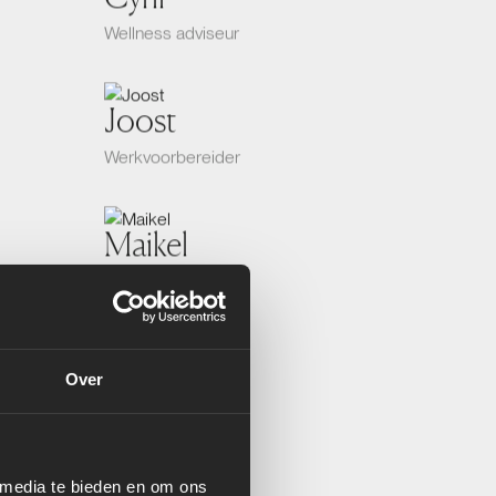
Wellness adviseur
Joost
Werkvoorbereider
Maikel
Werkvoorbereider
Sander
Over
Werkplaats chef
Koen
 media te bieden en om ons