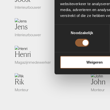
websiteverkeer te analyseren
Interieurbouwer
Interieurb
media, adverteren en analys
verstrekt of die ze hebben v
Jens
Wim
Toestemmingsselectie
Noodzakelijk
Interieurbouwer
Inkoop & M
Henri
Roy
Magazijnmedewerker
Monteur
Weigeren
Rik
John
Monteur
Monteur