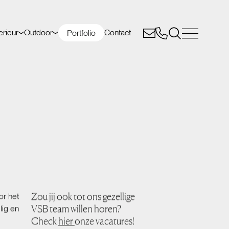
erieur
Outdoor
Contact
Portfolio
Zou jij ook tot ons gezellige
or het
VSB team willen horen?
lig en
Check
hier
onze vacatures!