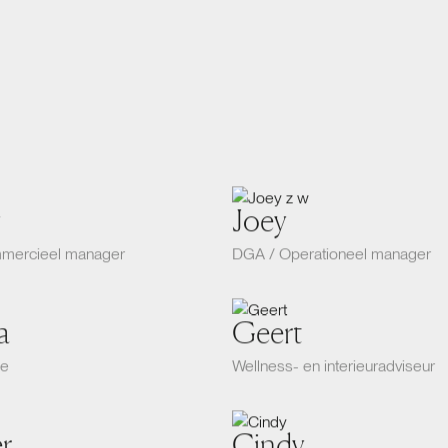
Joey
mercieel manager
DGA / Operationeel manager
a
Geert
ie
Wellness- en interieuradviseur
r
Cindy