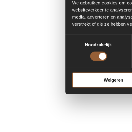
We gebruiken cookies om cont
websiteverkeer te analyseren
media, adverteren en analys
Applicatio
verstrekt of die ze hebben v
Toestemmingsselectie
Noodzakelijk
Weigeren