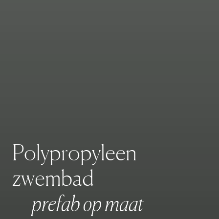
P
o
l
y
p
r
o
p
y
l
e
e
n
z
w
e
m
b
a
d
p
r
e
f
a
b
o
p
m
a
a
t