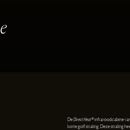
n
e
De
Direct Heat®
infraroodcabine va
korte golf straling. Deze straling h