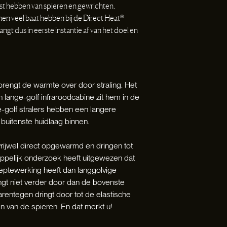
ast hebben van spieren en gewrichten.
n veel baat hebben bij de Direct Heat®
angt dus in eerste instantie af van het doel en
brengt de warmte over door straling. Het
n lange-golf infraroodcabine zit hem in de
e-golf stralers hebben een langere
buitenste huidlaag binnen.
n vrijwel direct opgewarmd en dringen tot
appelijk onderzoek heeft uitgewezen dat
dieptewerking heeft dan langgolvige
ringt niet verder door dan de bovenste
aarentegen dringt door tot de elastische
 van de spieren. En dat merkt u!