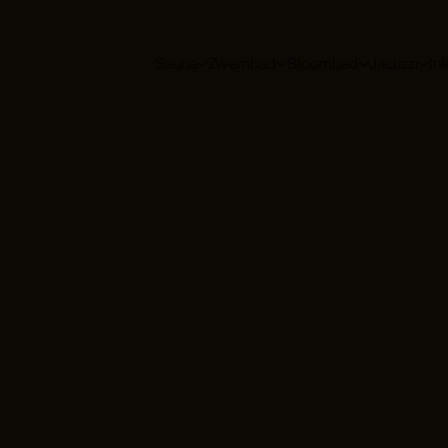
Sauna
Zwembad
Stoombad
Jacuzzi
Int