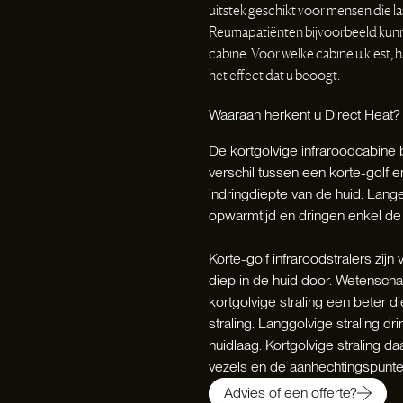
uitstek geschikt voor mensen die l
Reumapatiënten bijvoorbeeld kunne
cabine. Voor welke cabine u kiest, h
het effect dat u beoogt.
Waaraan herkent u Direct Heat?
De kortgolvige infraroodcabine 
verschil tussen een korte-golf e
indringdiepte van de huid. Lang
opwarmtijd en dringen enkel de 
Korte-golf infraroodstralers zij
diep in de huid door. Wetensch
kortgolvige straling een beter 
straling. Langgolvige straling d
huidlaag. Kortgolvige straling d
vezels en de aanhechtingspunten
Advies of een offerte?