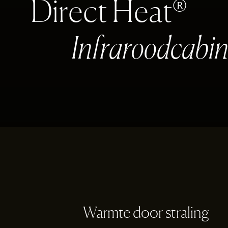
D
i
r
e
c
t
H
e
a
t
®
I
n
f
r
a
r
o
o
d
c
a
b
i
Warmte door straling