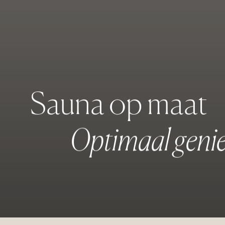
S
a
u
n
a
o
p
m
a
a
t
O
p
t
i
m
a
a
l
g
e
n
i