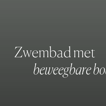
Z
w
e
m
b
a
d
m
e
t
b
e
w
e
e
g
b
a
r
e
b
o