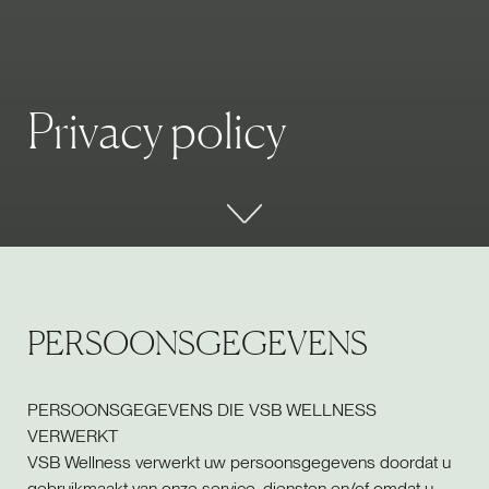
P
r
i
v
a
c
y
p
o
l
i
c
y
PERSOONSGEGEVENS
PERSOONSGEGEVENS DIE VSB WELLNESS
VERWERKT
VSB Wellness verwerkt uw persoonsgegevens doordat u
gebruikmaakt van onze service, diensten en/of omdat u