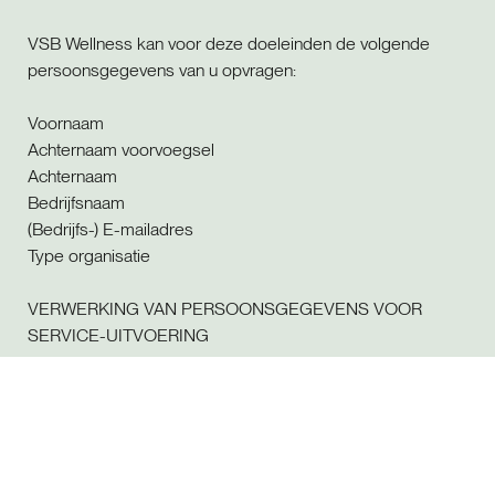
VSB Wellness kan voor deze doeleinden de volgende
persoonsgegevens van u opvragen:
Voornaam
Achternaam voorvoegsel
Achternaam
Bedrijfsnaam
(Bedrijfs-) E-mailadres
Type organisatie
VERWERKING VAN PERSOONSGEGEVENS VOOR
SERVICE-UITVOERING
VSB Wellness gebruikt persoonsgegevens van aanvragers
van service-uitvoering voor de volgende doeleinden:
Faciliteren dat service uitgevoerd kan worden