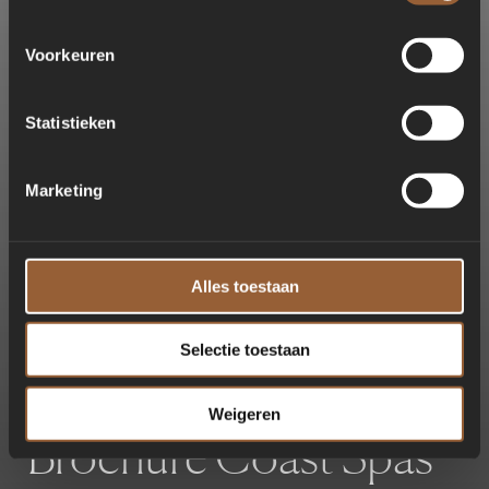
Voorkeuren
Statistieken
Marketing
Alles toestaan
Selectie toestaan
Weigeren
B
r
o
c
h
u
r
e
C
o
a
s
t
S
p
a
s