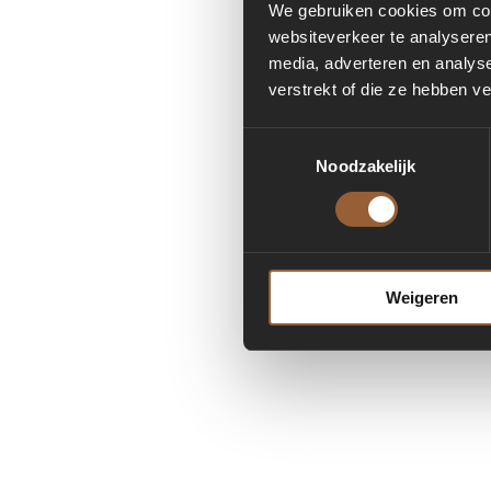
We gebruiken cookies om cont
websiteverkeer te analyseren
media, adverteren en analys
Applicatio
verstrekt of die ze hebben v
Toestemmingsselectie
Noodzakelijk
Weigeren