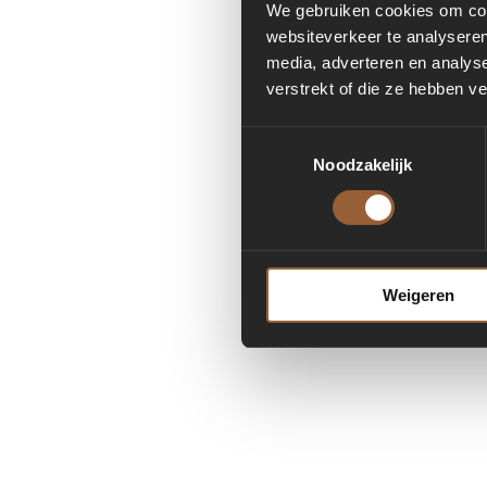
We gebruiken cookies om cont
websiteverkeer te analyseren
media, adverteren en analys
Applicatio
verstrekt of die ze hebben v
Toestemmingsselectie
Noodzakelijk
Weigeren