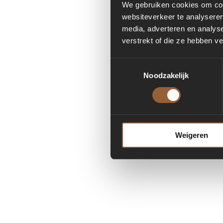
We gebruiken cookies om cont
websiteverkeer te analyseren
media, adverteren en analys
Applicatio
verstrekt of die ze hebben v
Toestemmingsselectie
Noodzakelijk
Weigeren