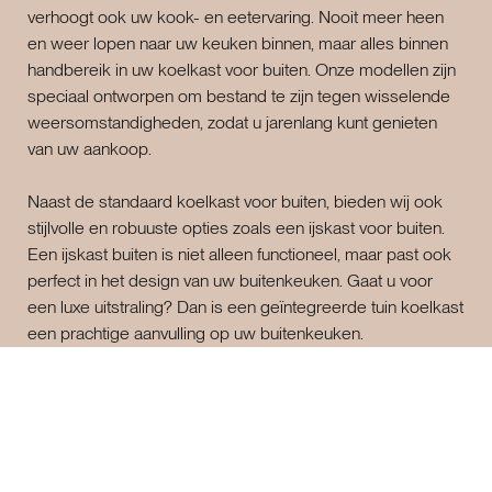
verhoogt ook uw kook- en eetervaring. Nooit meer heen
en weer lopen naar uw keuken binnen, maar alles binnen
handbereik in uw koelkast voor buiten. Onze modellen zijn
speciaal ontworpen om bestand te zijn tegen wisselende
weersomstandigheden, zodat u jarenlang kunt genieten
van uw aankoop.
Naast de standaard koelkast voor buiten, bieden wij ook
stijlvolle en robuuste opties zoals een ijskast voor buiten.
Een ijskast buiten is niet alleen functioneel, maar past ook
perfect in het design van uw buitenkeuken. Gaat u voor
een luxe uitstraling? Dan is een geïntegreerde tuin koelkast
een prachtige aanvulling op uw buitenkeuken.
De voordelen van een koelkast in uw tuin
Een koelkast tuin is de ideale oplossing om uw
buitenkeuken compleet te maken. Of het nu gaat om
frisdranken, vleeswaren of sauzen, alles blijft lekker koel en