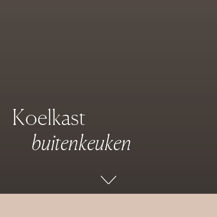
K
o
e
l
k
a
s
t
b
u
i
t
e
n
k
e
u
k
e
n