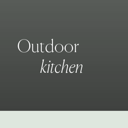
O
u
t
d
o
o
r
k
i
t
c
h
e
n