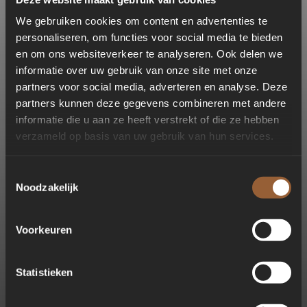
We gebruiken cookies om content en advertenties te
personaliseren, om functies voor social media te bieden
en om ons websiteverkeer te analyseren. Ook delen we
informatie over uw gebruik van onze site met onze
partners voor social media, adverteren en analyse. Deze
partners kunnen deze gegevens combineren met andere
informatie die u aan ze heeft verstrekt of die ze hebben
verzameld op basis van uw gebruik van hun services.
7 NOVEMBER 2024 EVENTS
Toestemmingsselectie
Noodzakelijk
P
r
o
d
u
c
t
l
a
n
c
e
r
i
n
g
Voorkeuren
t
i
j
d
e
n
s
E
x
c
e
l
l
e
n
t
w
o
o
n
b
e
u
r
s
Statistieken