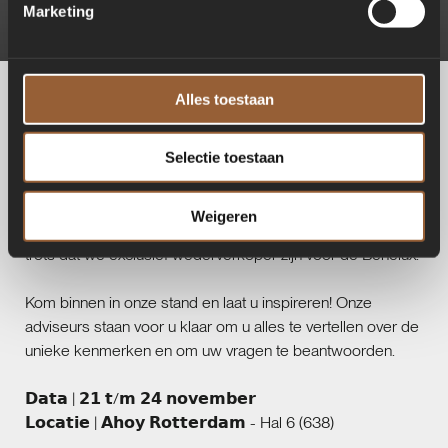
Marketing
Alles toestaan
We'll bring wellness to another level
Selectie toestaan
Tijdens de Excellent Woonbeurs lanceren we het nieuwste
product op wellness gebied. Deze innovatieve, luxe
Weigeren
wellness revolutie is nieuw in Nederland. We zijn dan ook
trots dat we exclusief wederverkoper zijn voor de Benelux.
Kom binnen in onze stand en laat u inspireren! Onze
adviseurs staan voor u klaar om u alles te vertellen over de
unieke kenmerken en om uw vragen te beantwoorden.
𝗗𝗮𝘁𝗮 | 𝟮𝟭 𝘁/𝗺 𝟮𝟰 𝗻𝗼𝘃𝗲𝗺𝗯𝗲𝗿
𝗟𝗼𝗰𝗮𝘁𝗶𝗲 | 𝗔𝗵𝗼𝘆 𝗥𝗼𝘁𝘁𝗲𝗿𝗱𝗮𝗺 - Hal 6 (638)