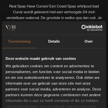
Real Spas Have Curves! Een Coast Spas whirlpool bad
Curve wordt geleverd met een verhoogde 24-inch
verstelbare waterval. De grootste in welke spa dan ook. Je
bepaalt met 1 draai aan de knop of je de waterval
geleidelijk in de spa laat stromen of dat je een gigantisch
blad van water in het midden van het bad wilt hebben. De
Curve spas hebben een unieke gebogen
Toestemming
Details
Over
beschermingswand die je beschermt tegen wind en
privacy biedt, wat je niet in een andere spa zult vinden. Zie
hier de modellen in de Curve Serie.
Deze website maakt gebruik van cookies
We gebruiken cookies om content en advertenties te
personaliseren, om functies voor social media te bieden
en om ons websiteverkeer te analyseren. Ook delen we
informatie over uw gebruik van onze site met onze
partners voor social media, adverteren en analyse. Deze
partners kunnen deze gegevens combineren met andere
Filters
informatie die u aan ze heeft verstrekt of die ze hebben
verzameld op basis van uw gebruik van hun services.