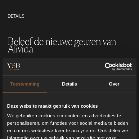
DETAILS
Beleef de nieuwe geuren van
Alivida
Maak kennis met de nieuwste aroma lijn van Alivida. Dit
geconcentreerde aroma ondersteunt en verhoogt het
effect van uw sauna, stoombad of douche op basis van
Toestemming
Details
Over
een verkwikkend effect en verbeterde circulatie.
Geschikt voor automatische dosering i.c.m. Alivida
doseersystemen.
Deze website maakt gebruik van cookies
Aanbevolen dosering:
We gebruiken cookies om content en advertenties te
personaliseren, om functies voor social media te bieden
Stoomcabines
en om ons websiteverkeer te analyseren. Ook delen we
Ca. 2 ml geur oplossing iedere 5 minuten.
informatie over uw gebruik van onze site met onze