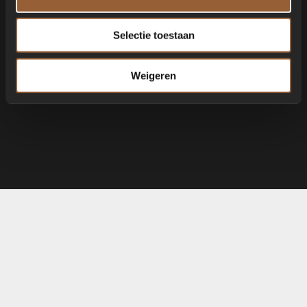
400 ml. (veldfles)
Selectie toestaan
Weet u niet welke geur het beste bij u past? Dan hebben
we de
Alivida aroma set
voor u. Hiermee kunt u rustig alle
geuren testen om uw favoriet te kunnen vinden.
Weigeren