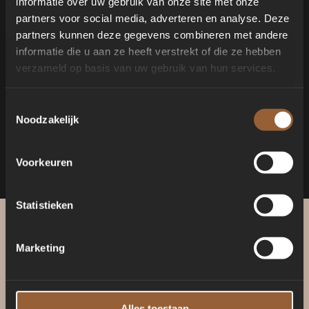
informatie over uw gebruik van onze site met onze
hoger niveau in de Curve-collectie met een
partners voor social media, adverteren en analyse. Deze
verhoogde achterwand met een flauwe helling. Leun
partners kunnen deze gegevens combineren met andere
achterover in een van de sierlijk verhoogde hoeken,
informatie die u aan ze heeft verstrekt of die ze hebben
gehuld in warmte, beschut tegen de wind en de ogen
verzameld op basis van uw gebruik van hun services.
van de buitenwereld.
Toestemmingsselectie
Noodzakelijk
Voorkeuren
Statistieken
Marketing
Alles toestaan