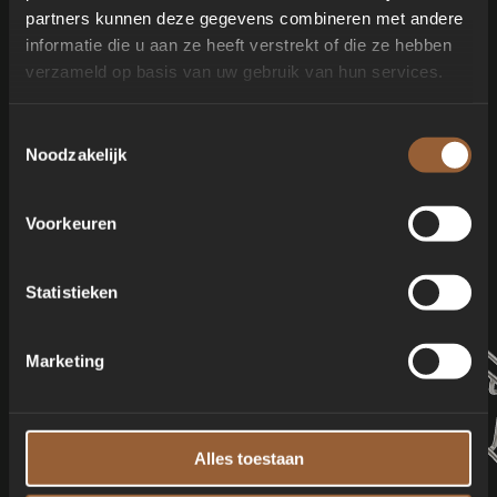
partners kunnen deze gegevens combineren met andere
Steel Grid
informatie die u aan ze heeft verstrekt of die ze hebben
Basisonderdeel van het EGGspander-systeem; kan
verzameld op basis van uw gebruik van hun services.
worden gebruikt met de convEGGtor Basket
Toestemmingsselectie
Noodzakelijk
Voorkeuren
Statistieken
Marketing
Alles toestaan