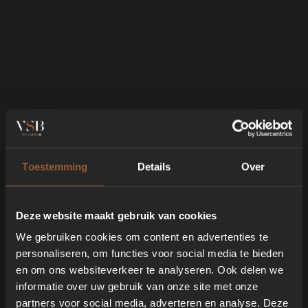
2-PIECE MULTI LEVEL RACK
Kom je oppervlakte te kort? Ga dan de hoogte in. Het
Toestemming
Details
Over
2-piece Multi Level Rack bestaat uit 2 onderdelen:
een rvs rooster en een verhoger waardoor je op
meerdere niveaus kunt werken. Je verdubbelt zo je
Deze website maakt gebruik van cookies
kookcapaciteit. Oftewel: 2 keer zoveel lekkere
We gebruiken cookies om content en advertenties te
creaties.
personaliseren, om functies voor social media te bieden
en om ons websiteverkeer te analyseren. Ook delen we
Verhoogd, schuifbaar kookrooster met 10 cm
informatie over uw gebruik van onze site met onze
tussenruimte om er makkelijk bij te komen
partners voor social media, adverteren en analyse. Deze
Kan worden bevestigd aan de standaard Stainless