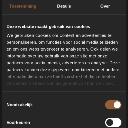
DETAILS
Toestemming
Details
Over
Sanitair reiniger speciaal voor
Deze website maakt gebruik van cookies
ruimtes bij uw eigen wellness
We gebruiken cookies om content en advertenties te
personaliseren, om functies voor social media te bieden
Dit wondermiddel van Alivida gebruikt u voor de reiniging
en om ons websiteverkeer te analyseren. Ook delen we
van sanitaire ruimtes. U kunt de inhoud eventueel in een
informatie over uw gebruik van onze site met onze
sproeiflacon overgieten en middels sprayen gebruiken.
partners voor social media, adverteren en analyse. Deze
Sanitair reiniger verwijdert huidvetaanslag en kalk- en
partners kunnen deze gegevens combineren met andere
zeepresten. Het middel reinigt glanzend en streeploos.
informatie die u aan ze heeft verstrekt of die ze hebben
LET OP: nieuwe aanbiedingsprijs! Nu slechts € 5,00 per
verzameld op basis van uw gebruik van hun services.
fles.
OP=OP!
Toestemmingsselectie
Inhoud: 500 ml.
Noodzakelijk
Het is ook te verkrijgen in een speciale
voordeelset
Voorkeuren
speciaal ontwikkeld sauna`s, stoomcabines en sanitaire