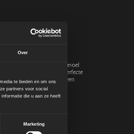
Over
t u elke keer het realistische gevoel
 zwemmen in open water met perfecte
ie van onze Swim Spas bieden een
 media te bieden en om ons
ermogen en precies de juiste
ze partners voor social
nformatie die u aan ze heeft
Marketing