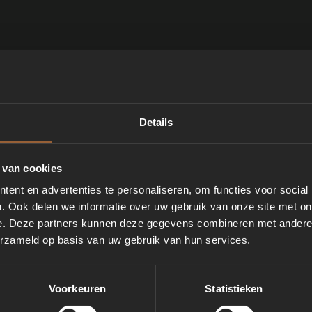
Details
Met de Swim Collection ervaar
en de voordelen ervaren van
 van cookies
omstandigheden. De collect
ent en advertenties te personaliseren, om functies voor social
constant oceaanachtig drijfv
. Ook delen we informatie over uw gebruik van onze site met on
weerstand.
e. Deze partners kunnen deze gegevens combineren met andere i
erzameld op basis van uw gebruik van hun services.
Voorkeuren
Statistieken