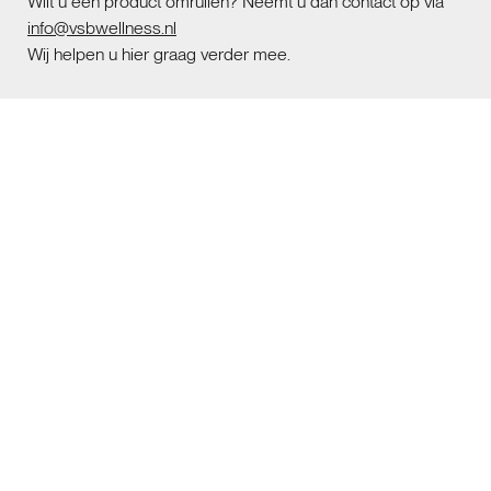
Wilt u een product omruilen? Neemt u dan contact op via
info@vsbwellness.nl
Wij helpen u hier graag verder mee.
Klachtenafhandeling
Indien u een probleem met een product of service van
VSB Wellness heeft, neemt u dan contact met ons op via
tel.: 013-504 7000 of via
info@vsbwellness.nl
U ontvangt dan van ons een ontvangstbevestiging van de
klacht en de te volgen procedure. Tijdens deze procedure
wordt u op de hoogte gehouden van de
klachtenafhandeling.
Geschil
Indien er zich een geschil voordoet tussen de koper en