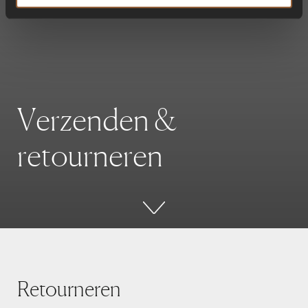
V
e
r
z
e
n
d
e
n
&
r
e
t
o
u
r
n
e
r
e
n
Retourneren