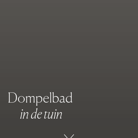
D
o
m
p
e
l
b
a
d
i
n
d
e
t
u
i
n