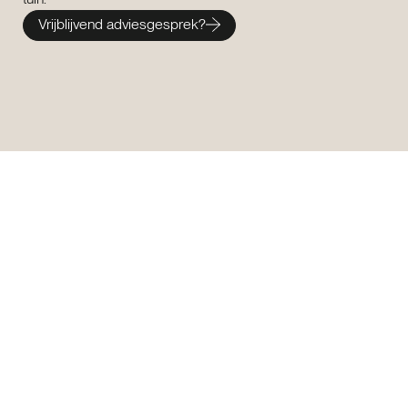
Vrijblijvend adviesgesprek?
Wellnesservaring thuis
De perfecte wellnesservaring
Wanneer u een dompelbad in tuin laat plaatsen, investeert
u niet alleen in comfort maar ook in uw gezondheid.
Regelmatig gebruik van koud water kan bijdragen aan een
betere bloedsomloop en sneller spierherstel. Veel mensen
ervaren daarnaast een gevoel van diepe ontspanning na
het gebruik van een dompelbad.