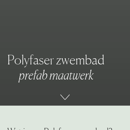
P
o
l
y
f
a
s
e
r
z
w
e
m
b
a
d
p
r
e
f
a
b
m
a
a
t
w
e
r
k