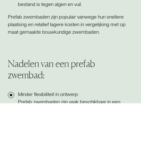
bestand is tegen algen en vuil.
Prefab zwembaden zijn populair vanwege hun snellere
plaatsing en relatief lagere kosten in vergelijking met op
maat gemaakte bouwkundige zwembaden.
Nadelen van een prefab
zwembad:
Minder flexibiliteit in ontwerp:
Prefab zwembaden zijn vaak beschikbaar in een
beperkt aantal standaardvormen en -formaten,
waardoor u minder vrijheid hebt in de keuze van vorm
en afmetingen.
Transportbeperkingen en -kosten:
Omdat het zwembad in één stuk of grote delen moet