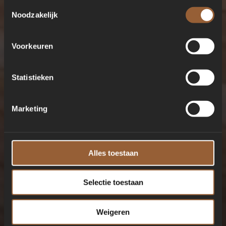
Toestemmingsselectie
Noodzakelijk
Voorkeuren
Statistieken
Marketing
15 JUNI 2023 ZWEMBAD
Alles toestaan
H
e
t
j
u
i
s
t
e
c
h
l
o
o
r
l
e
v
e
l
Selectie toestaan
i
n
e
e
n
z
w
e
m
b
a
d
.
Weigeren