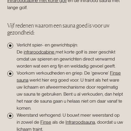
infraroodcabine met korte golf
en de infrarood sauna met
lange golf.
Vijf redenen waarom een sauna goed is voor uw
gezondheid:
Verlicht spier- en gewrichtspijn:
De
infraroodcabine
met korte golf is zeer geschikt
omdat uw spieren en gewrichten direct verwarmd
worden wat een erg fijn en weldadig gevoel geeft.
Voorkom verkoudheden en griep: De ‘gewone’
Finse
sauna
werkt hier erg goed voor. U traint als het ware
uw lichaam en afweermechanisme door regelmatig
uw sauna te gebruiken. Bent u al verkouden, dan helpt
het naar de sauna gaan u helaas niet om daar vanaf te
komen.
Weerstand verhogend: U bouwt meer weerstand op
in zowel de
Finse
als de
Infraroodsauna
, doordat u uw
lichaam traint.