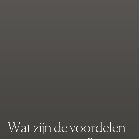
W
a
t
z
i
j
n
d
e
v
o
o
r
d
e
l
e
n