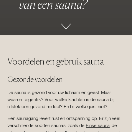
v
a
n
e
e
n
s
a
u
n
a
?
Voordelen en gebruik sauna
Gezonde voordelen
De sauna is gezond voor uw lichaam en geest. Maar
waarom eigenlijk? Voor welke klachten is de sauna bij
uitstek een gezond middel? En bij welke juist niet?
Een saunagang levert rust en ontspanning op. Er zijn veel
verschillende soorten sauna’s, zoals de
Finse sauna
, de