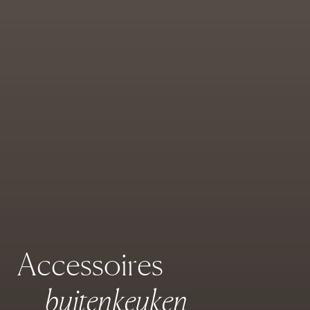
A
c
c
e
s
s
o
i
r
e
s
b
u
i
t
e
n
k
e
u
k
e
n