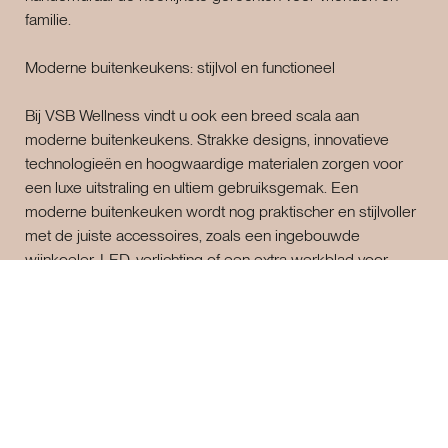
familie.
Moderne buitenkeukens: stijlvol en functioneel
Bij VSB Wellness vindt u ook een breed scala aan
moderne buitenkeukens. Strakke designs, innovatieve
technologieën en hoogwaardige materialen zorgen voor
een luxe uitstraling en ultiem gebruiksgemak. Een
moderne buitenkeuken wordt nog praktischer en stijlvoller
met de juiste accessoires, zoals een ingebouwde
wijnkoeler, LED-verlichting of een extra werkblad voor
meer ruimte tijdens het koken.
BBQ musthaves voor de ultieme grillervaring
Of u nu een beginnende BBQ-liefhebber bent of een
ervaren grillmaster, er zijn enkele BBQ musthaves die niet
mogen ontbreken in uw buitenkeuken. Denk aan