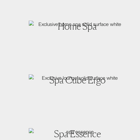
Home Spa
Spa Cube Ergo
Spa Essence