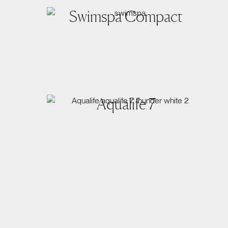
Swimspa Compact
Aqualife 7