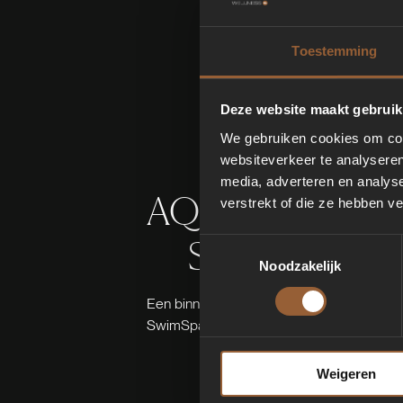
Toestemming
Deze website maakt gebruik
We gebruiken cookies om cont
websiteverkeer te analyseren
media, adverteren en analys
AQUAVIA
verstrekt of die ze hebben v
SWIMSPA SK
Toestemmingsselectie
Noodzakelijk
Een binnenzwembad? Een hydromassagespa
SwimSpa Sky is het veelzijdige minizwe
Weigeren