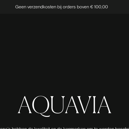
Geen verzendkosten bij orders boven € 100,00
AQUAVIA
 spa´s hebben de kwaliteit en de kenmerken om te worden besch