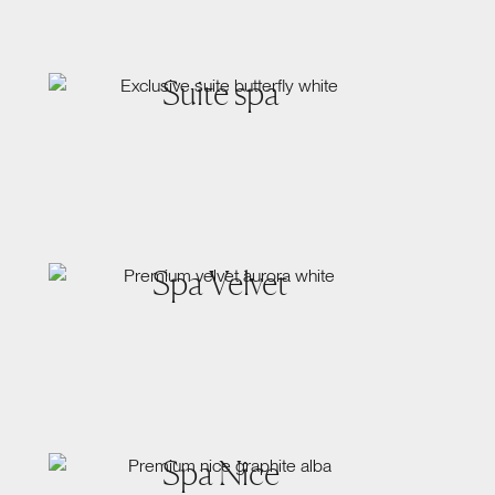
Suite spa
Spa Velvet
Spa Nice